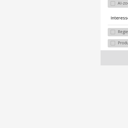
AI-zo
Interess
Regie
Produ