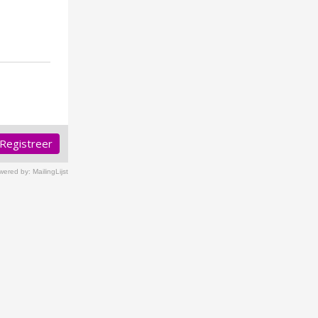
Registreer
ered by: MailingLijst