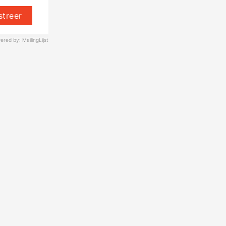
streer
ered by: MailingLijst