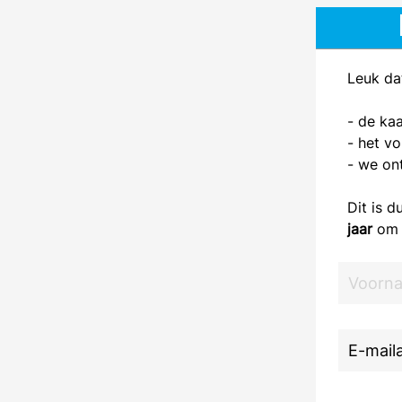
Leuk dat
- de ka
- het v
- we on
Dit is 
jaar
om j