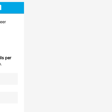
n
neer
ils per
n.