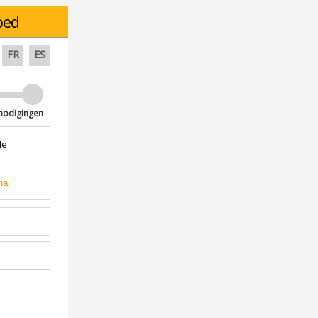
oed
FR
ES
nodigingen
de
.
na