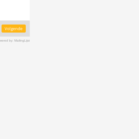
Volgende
ered by: MailingLijst