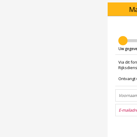
Ma
Uw gegev
Via dit f
Rijksdiens
Ontvangt 