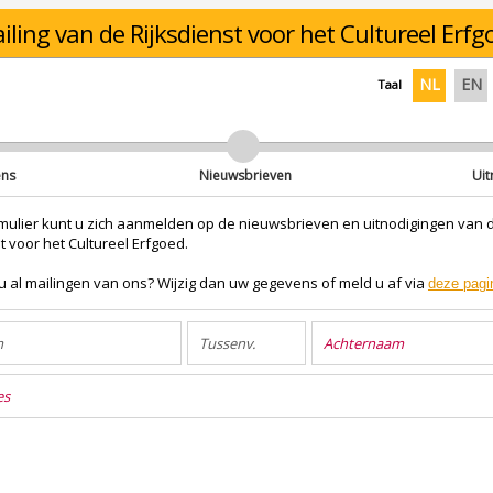
iling van de Rijksdienst voor het Cultureel Erfg
NL
EN
Taal
ens
Nieuwsbrieven
Uit
ormulier kunt u zich aanmelden op de nieuwsbrieven en uitnodigingen van 
t voor het Cultureel Erfgoed.
u al mailingen van ons? Wijzig dan uw gegevens of meld u af via
deze pagi